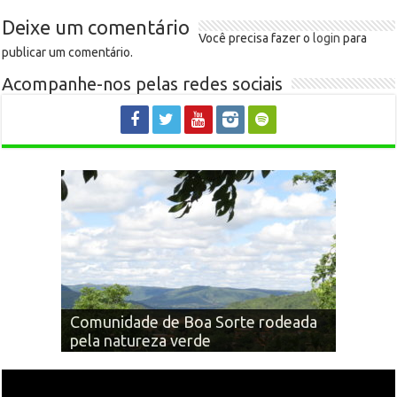
Deixe um comentário
Você precisa fazer o
login
para
publicar um comentário.
Acompanhe-nos pelas redes sociais
Há 12 anos: personagens que fazem
Comunidade de Boa Sorte rodeada
e fizeram a história de Claro dos
Descendo a Serra de Água Boa (MG-
pela natureza verde
Poções
Igreja Bom Jesus: 2009 e 2017
679)
Cachoeira Ribeirão Traíras