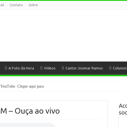
ail
Contato
Sobre
A Foto da Hora
Vídeos
Cantor Josimar Ramos
Colunist
 YouTube. Clique aqui para acessar.
Ac
FM – Ouça ao vivo
soc