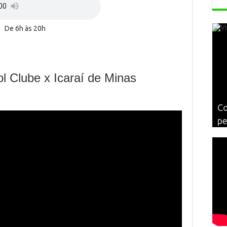
De 6h às 20h
l Clube x Icaraí de Minas
Há
1
Co
e 
De
pe
P
Ig
67
Ca