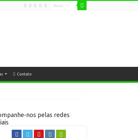
as
Contato
ompanhe-nos pelas redes
iais