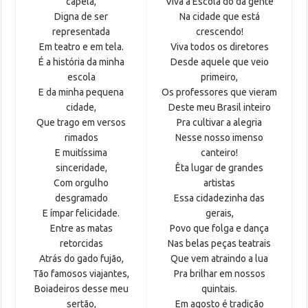
capela,
Viva a Escola do da gente
Digna de ser
Na cidade que está
representada
crescendo!
Em teatro e em tela.
Viva todos os diretores
É a história da minha
Desde aquele que veio
escola
primeiro,
E da minha pequena
Os professores que vieram
cidade,
Deste meu Brasil inteiro
Que trago em versos
Pra cultivar a alegria
rimados
Nesse nosso imenso
E muitíssima
canteiro!
sinceridade,
Êta lugar de grandes
Com orgulho
artistas
desgramado
Essa cidadezinha das
E ímpar felicidade.
gerais,
Entre as matas
Povo que folga e dança
retorcidas
Nas belas peças teatrais
Atrás do gado fujão,
Que vem atraindo a lua
Tão famosos viajantes,
Pra brilhar em nossos
Boiadeiros desse meu
quintais.
sertão,
Em agosto é tradição