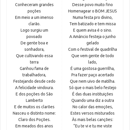
Conheceram grandes
Desse povo muito fino
poções
Homenagear o BOM JESUS
Em meio a um imenso
Numa festa pro divino,
clarão.
Tem batizado e tem missa
Logo surgiu um
E quem avisa é o sino.
povoado
A Amâncio festeja o junho
De gente boa e
gelado
sonhadora,
Com o festival de quadrilha
Que cultivando essa
Que vem gente de todo
terra
lado,
Ganhou fama de
É uma gostosa guerrilha,
trabalhadora,
Pra fazer paço acertado
Festejando desde cedo
Que nem uivo de matilha.
A felicidade vindoura.
Só que o mais belo festejo
E dos poções do São
É das duas instituições
Lamberto
Quando uma diz a outra
E de muitos os clarões
No calor das emoções,
Nasceu o distinto nome:
Estes versos misturados
Claro dos Poções.
Às mais belas canções:
Em meados dos anos
“Eu te vi e tu me viste