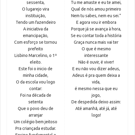
sessenta,
Tu me amaste e eu te amei,
O lugarejo vira
Qual de nós amou primeiro
instituição,
Nem tu sabes, nem eu sei.”
Tendo um fazendeiro
E agora vou ir embora
A iniciativa da
Porque já se avança à hora,
emancipação,
Se eu contar toda a história
Com esforço se tornou
Graça nunca mais vai ter
prefeito
O que é mesmo
Lisbino Marcelino, o 1º
interessante
eleito.
Não é ouvir, é viver!
Este foi o inicio de
E eu não vou dizer adeus,
minha cidade,
Adeus é pra quem deixa a
O da escola vou logo
vida,
contar:
é mesmo nessa que eu
Foi na década de
jogo,
setenta
De despedida deixo assim:
Que o povo deu de
Até amanhã, até já, até
arranjar
logo!
Um colégio bem jeitoso
Pra criançada estudar.