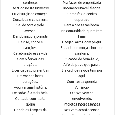
conheço,
Pra fazer de empreitada
De tudo neste universo
Incomensurável alegria
Eu vi surgir do começo,
Como fez o centro
Coisa boa e coisa ruim
esportivo
Sei de fora e pelo
Para a nossa melhoria.
avesso.
Na comunidade quem tem
Dando início à jornada
fama
De riso, choro e
É feijão, arroz com pequi,
canções,
Encanto de moça, choro de
Celebrando essa vida
sanfona,
Com o fervor das
O canto do bem-te-vi,
orações,
A fé do povo que passa
Licença peço pra entrar
E a cachoeira que tem por
Em vossos bons
aqui.
corações.
Com nossa querida
Aqui vai uma história,
Amâncio
De todas é a mais bela,
O povo vem se
Contada com muita
envolvendo,
glória
Projetos interessantes
Desde os tempos da
Nos vem acontecendo.