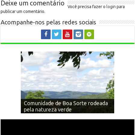
Deixe um comentário
Você precisa fazer o
login
para
publicar um comentário.
Acompanhe-nos pelas redes sociais
Há 12 anos: personagens que fazem
Comunidade de Boa Sorte rodeada
e fizeram a história de Claro dos
Descendo a Serra de Água Boa (MG-
pela natureza verde
Poções
Igreja Bom Jesus: 2009 e 2017
679)
Cachoeira Ribeirão Traíras