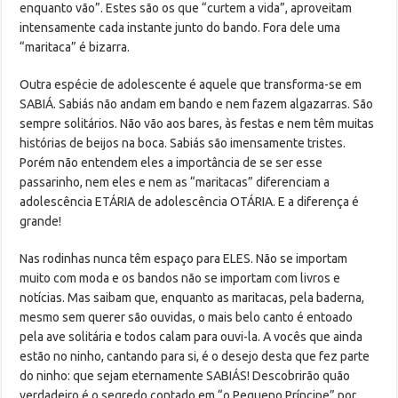
enquanto vão”. Estes são os que “curtem a vida”, aproveitam
intensamente cada instante junto do bando. Fora dele uma
“maritaca” é bizarra.
Outra espécie de adolescente é aquele que transforma-se em
SABIÁ. Sabiás não andam em bando e nem fazem algazarras. São
sempre solitários. Não vão aos bares, às festas e nem têm muitas
histórias de beijos na boca. Sabiás são imensamente tristes.
Porém não entendem eles a importância de se ser esse
passarinho, nem eles e nem as “maritacas” diferenciam a
adolescência ETÁRIA de adolescência OTÁRIA. E a diferença é
grande!
Nas rodinhas nunca têm espaço para ELES. Não se importam
muito com moda e os bandos não se importam com livros e
notícias. Mas saibam que, enquanto as maritacas, pela baderna,
mesmo sem querer são ouvidas, o mais belo canto é entoado
pela ave solitária e todos calam para ouvi-la. A vocês que ainda
estão no ninho, cantando para si, é o desejo desta que fez parte
do ninho: que sejam eternamente SABIÁS! Descobrirão quão
verdadeiro é o segredo contado em “o Pequeno Príncipe” por